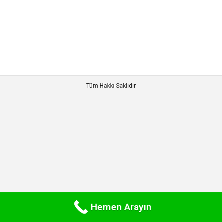
çalışıyoruz. Geçtiğimiz Günlerde Su Arıtma
cihazının…
Tüm Hakkı Saklıdır
Hemen Arayın