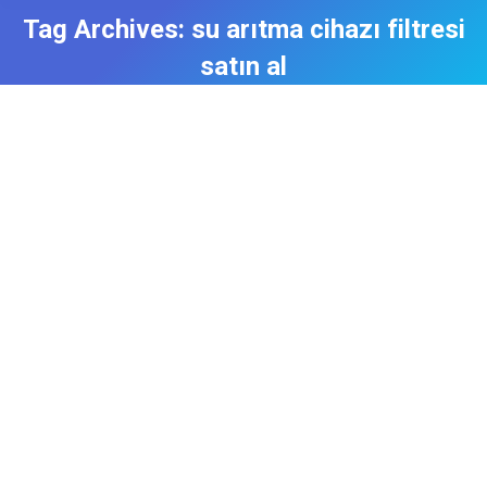
Tag Archives:
su arıtma cihazı filtresi
satın al
Aktif Karbon Filtre Ne İşe Yarar?
Arıtma Cihazı
,
Manisa Su Arıtma Servisi
By
admin
11 Temmuz 2018
Aktif Karbon Filtre Manisa Su Arıtma Servisi
Spring Water olarak siz değerli müşterilerimizi
bilgilendirmek bizim en büyük görevlerimizden biri.
Diğeri İse Siz değerli müşterilerimize Bir Su Arıtma
Cihazından Fazlasını Sunmak Sağlığınızı bize
Emanet ettiğiniz düşüncesi ile Sizlere Her geçen
Gün daha iyi hizmet verebilmek için Var gücümüzle