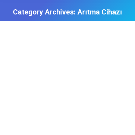
Category Archives:
Arıtma Cihazı
En İyi Su Arıtma Cihazı
Arıtma Cihazı
By
admin
17 Ocak 2023
En İyi Su Arıtma Cihazı Omnipure filtreler, su
filtrasyon sistemleri için kullanılan, yüksek kaliteli,
mikro filtrelerdir. Bu filtreler, suda bulunan bakteri,
virüs, kimyasal maddeler, mineraller ve diğer zararlı
maddeleri temizler ve suyun tat ve kokusunu
iyileştirir. Omnipure filtre sistemleri, çeşitli
boyutlarda ve kapasitelerde mevcuttur ve
genellikle su arıtma sistemleri, soğutucular, buz