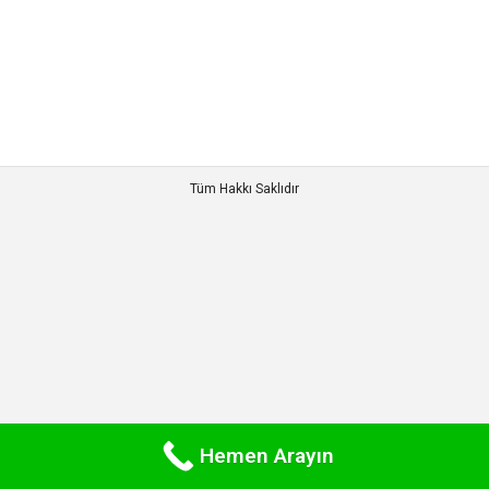
4 arasında olması gereken şebeke basıncının daha
az olduğu yerlerde su arıtma…
Tüm Hakkı Saklıdır
Hemen Arayın