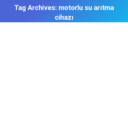
Tag Archives:
motorlu su arıtma
cihazı
Manisa Diaphragm Pump Su Arıtma
Arıtma Cihazı
,
Manisa Su Arıtma Servisi
By
admin
4 Haziran 2018
Diaphragm Pump Su Arıtma Cihazı Diaphragm
Pump (Diyaframlı Pompa ) genellikle endüstriyel
anlamda kullanılan Bu cihazların, elektrikle çalışan
modellerini su arıtma cihazların da görmek
mümkün. Diaphragm Pump denmesinin sebebi,
insan diyaframı gibi hem emme hem de basınç
yapabilme özelliğinden alır. Diaphragm Pump 3 ile