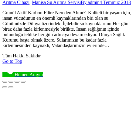
Arıtma Cihazı
,
Manisa Su Arıtma Servisi
By
admin
4 Temmuz 2018
Granül Aktif Karbon Filtre Nereden Alınır? Kaliteli bir yaşam için,
insan vücudunun en önemli kaynaklarından biri olan su.
Günümüzde Dünya üzerindeki İçilebilir su kaynaklarının Her gün
biraz daha fazla kirlenmesiyle birlikte, İnsan sağlığının içinde
bulunduğu tehlike her gün artmaya devam ediyor. Dünya Sağlık
Kurumu başta olmak üzere, Sularımızın bu kadar fazla
kirlenmesinden kaynaklı, Vatandaşlarımızın evlerinde…
Tüm Hakkı Saklıdır
Go to Top
Hemen Arayın