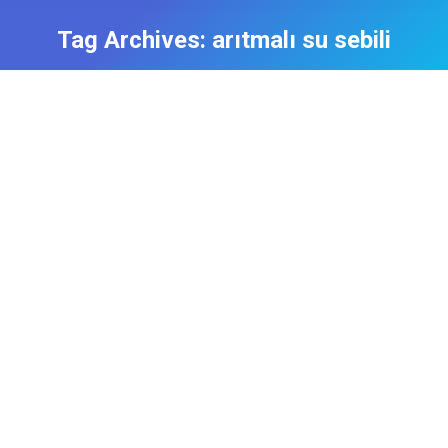
Tag Archives:
arıtmalı su sebili
Manisa Arıtmalı Su Sebilleri
Arıtma Cihazı
,
Manisa Arıtmalı Su Sebili
,
Manisa Su Arıtma
Servisi
,
Yeni Nesil Su Arıtma Cihazı
By
admin
30 Ağustos 2018
Yeni Nesil Su Sebilleri Yeni Nesil su sebillerin da
artık damacana taşımaya, takmaya takarken suyu
sağa sola dökmeye son. Yeni nesil Su Arıtma
cihazlarında Sebili bir defa kurduktan sonra sadece
10 yada 12 ayda bir defa filtre değişimi yapmanız
yeterli olacaktır. Bunun içinde servisimiz sizler için