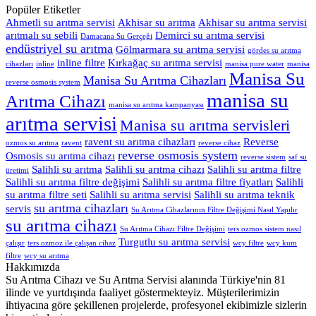
Popüler Etiketler
Ahmetli su arıtma servisi
Akhisar su arıtma
Akhisar su arıtma servisi
arıtmalı su sebili
Demirci su arıtma servisi
Damacana Su Gerçeği
endüstriyel su arıtma
Gölmarmara su arıtma servisi
gördes su arıtma
inline filtre
Kırkağaç su arıtma servisi
cihazları
inline
manisa pure water
manisa
Manisa Su
Manisa Su Arıtma Cihazları
reverse osmosis system
manisa su
Arıtma Cihazı
manisa su arıtma kampanyası
arıtma servisi
Manisa su arıtma servisleri
ravent su arıtma cihazları
Reverse
ozmos su arıtma
ravent
reverse cihaz
reverse osmosis system
Osmosis su arıtma cihazı
reverse sistem
saf su
Salihli su arıtma
Salihli su arıtma cihazı
Salihli su arıtma filtre
üretimi
Salihli su arıtma filtre değişimi
Salihli su arıtma filtre fiyatları
Salihli
su arıtma filtre seti
Salihli su arıtma servisi
Salihli su arıtma teknik
su arıtma cihazları
servis
Su Arıtma Cihazlarının Filtre Değişimi Nasıl Yapılır
su arıtma cihazı
Su Arıtma Cihazı Filtre Değişimi
ters ozmos sistem nasıl
Turgutlu su arıtma servisi
çalışır
ters ozmoz ile çalışan cihaz
wcy filtre
wcy kum
filtre
wcy su arıtma
Hakkımızda
Su Arıtma Cihazı ve Su Arıtma Servisi alanında Türkiye'nin 81
ilinde ve yurtdışında faaliyet göstermekteyiz. Müşterilerimizin
ihtiyacına göre şekillenen projelerde, profesyonel ekibimizle sizlerin