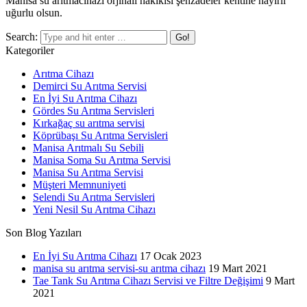
Manisa su aritmacihazi orjinali hakikisi şehzadeler kentine hayırlı
uğurlu olsun.
Search:
Kategoriler
Arıtma Cihazı
Demirci Su Arıtma Servisi
En İyi Su Arıtma Cihazı
Gördes Su Arıtma Servisleri
Kırkağaç su arıtma servisi
Köprübaşı Su Arıtma Servisleri
Manisa Arıtmalı Su Sebili
Manisa Soma Su Arıtma Servisi
Manisa Su Arıtma Servisi
Müşteri Memnuniyeti
Selendi Su Arıtma Servisleri
Yeni Nesil Su Arıtma Cihazı
Son Blog Yazıları
En İyi Su Arıtma Cihazı
17 Ocak 2023
manisa su arıtma servisi-su arıtma cihazı
19 Mart 2021
Tae Tank Su Arıtma Cihazı Servisi ve Filtre Değişimi
9 Mart
2021