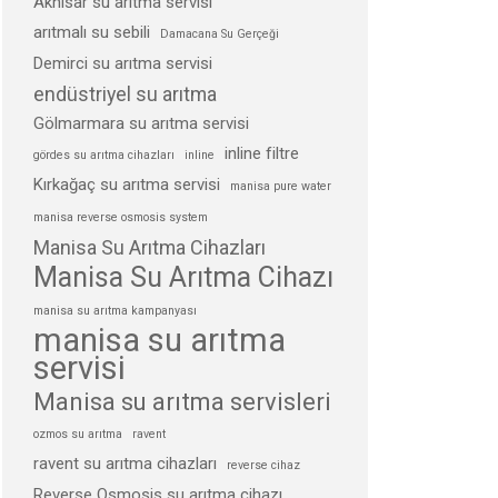
Akhisar su arıtma servisi
arıtmalı su sebili
Damacana Su Gerçeği
Demirci su arıtma servisi
endüstriyel su arıtma
Gölmarmara su arıtma servisi
inline filtre
gördes su arıtma cihazları
inline
Kırkağaç su arıtma servisi
manisa pure water
manisa reverse osmosis system
Manisa Su Arıtma Cihazları
Manisa Su Arıtma Cihazı
manisa su arıtma kampanyası
manisa su arıtma
servisi
Manisa su arıtma servisleri
ozmos su arıtma
ravent
ravent su arıtma cihazları
reverse cihaz
Reverse Osmosis su arıtma cihazı