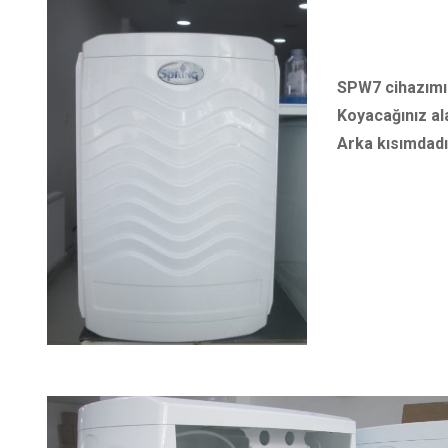
SPW7 cihazımız
Koyacağınız ala
Arka kısımdadır