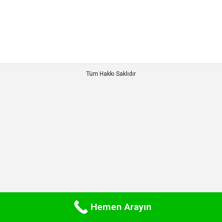
Arıtma Cihazı
By
admin
11 Ekim 2017
Tüm Hakkı Saklıdır
Hemen Arayın