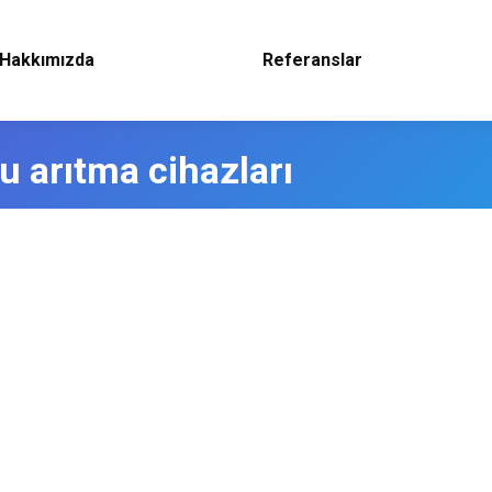
Hakkımızda
Referanslar
u arıtma cihazları
28 Eylül 2018
azı olarak bilinen Ravent Su Arıtma Cihazları, Reverse Osmosis
 cihazlarından biri olan, Halk tarafından Kangurulu Su Arıtma Ciha
nizdeki Suyu arıtmakla kalmıyor…