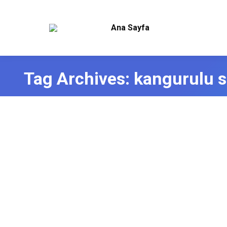
Ana Sayfa
Tag Archives:
kangurulu s
Kangurulu Su Arıtma Cihazı
Manisa Su Arıtma Servisi
,
Yeni Nesil Su Arıtma Cihazı
By
admin
Kangurulu Su Arıtma Piyasada Kangurulu su arıtma cih
çalışmaktadır. Piyasada bulabileceğiniz en iyi su arıtma
Bünyesinde barındırdığı Alkali mineral Filtresiyle. Evi