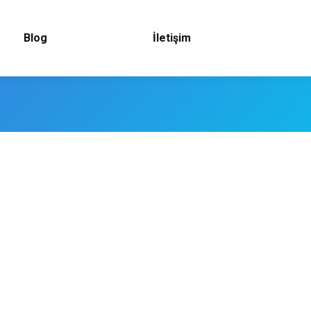
Blog
İletişim
 System ile yani Ters Ozmos sistemi ile
zı olarak bilinen Ravent Su Arıtma cihazları,