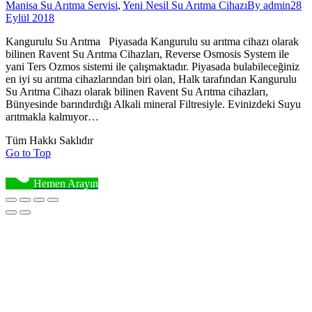
Manisa Su Arıtma Servisi
,
Yeni Nesil Su Arıtma Cihazı
By
admin
28
Eylül 2018
Kangurulu Su Arıtma Piyasada Kangurulu su arıtma cihazı olarak
bilinen Ravent Su Arıtma Cihazları, Reverse Osmosis System ile
yani Ters Ozmos sistemi ile çalışmaktadır. Piyasada bulabileceğiniz
en iyi su arıtma cihazlarından biri olan, Halk tarafından Kangurulu
Su Arıtma Cihazı olarak bilinen Ravent Su Arıtma cihazları,
Bünyesinde barındırdığı Alkali mineral Filtresiyle. Evinizdeki Suyu
arıtmakla kalmıyor…
Tüm Hakkı Saklıdır
Go to Top
Hemen Arayın