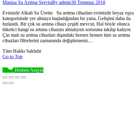
Manisa Su Arıtma Servisi
By
admin
30 Temmuz 2018
Evinizde Alkali Su Üretin Su arıtma cihazları evimizde beyaz eşya
kategorisinde yer almaya başladığından bu yana, Gelişimi daha da
hızlandı. Bir çok su arıtma cihazı çeşidi mevcut, Hal böyle olunca
tüketici hangi su artıma cihazını almalıyım sorusuna takılıp kalıyor.
Çin malı su arıtma cihazları dışındaki hemen hemen tüm su arıtma
cihazları filtrelerini zamanında değiştirmeniz…
Tüm Hakkı Saklıdır
Go to Top
Hemen Arayın