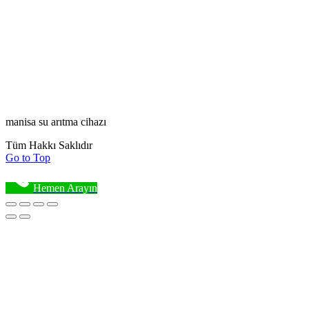
manisa su arıtma cihazı
Tüm Hakkı Saklıdır
Go to Top
Hemen Arayın