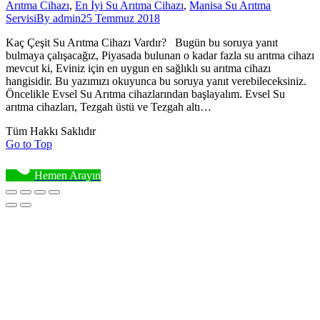
Arıtma Cihazı
,
En İyi Su Arıtma Cihazı
,
Manisa Su Arıtma
Servisi
By
admin
25 Temmuz 2018
Kaç Çeşit Su Arıtma Cihazı Vardır? Bugün bu soruya yanıt
bulmaya çalışacağız, Piyasada bulunan o kadar fazla su arıtma cihazı
mevcut ki, Eviniz için en uygun en sağlıklı su arıtma cihazı
hangisidir. Bu yazımızı okuyunca bu soruya yanıt verebileceksiniz.
Öncelikle Evsel Su Arıtma cihazlarından başlayalım. Evsel Su
arıtma cihazları, Tezgah üstü ve Tezgah altı…
Tüm Hakkı Saklıdır
Go to Top
Hemen Arayın