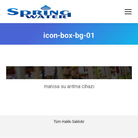
icon-box-bg-01
manisa su arıtma cihazı
Tüm Hakkı Saklıdır