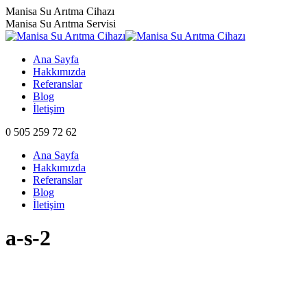
Skip
Manisa Su Arıtma Cihazı
to
Manisa Su Arıtma Servisi
content
Ana Sayfa
Hakkımızda
Referanslar
Blog
İletişim
0 505 259 72 62
Ana Sayfa
Hakkımızda
Referanslar
Blog
İletişim
a-s-2