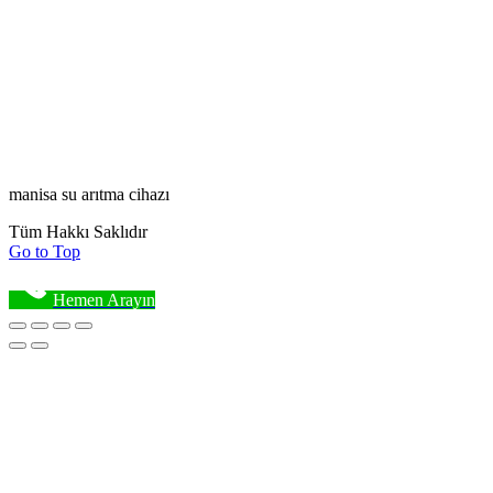
manisa su arıtma cihazı
Tüm Hakkı Saklıdır
Go to Top
Hemen Arayın